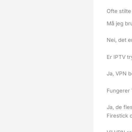
Ofte stilt
Må jeg br
Nei, det e
Er IPTV t
Ja, VPN be
Fungerer 
Ja, de fl
Firestick 