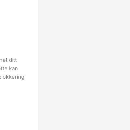
et ditt
ette kan
blokkering