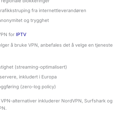
regionale blokkeringer
rafikkstruping fra internettleverandøren
anonymitet og trygghet
VPN for
IPTV
elger å bruke VPN, anbefales det å velge en tjenest
tighet (streaming-optimalisert)
ervere, inkludert i Europa
oggføring (zero-log policy)
VPN-alternativer inkluderer NordVPN, Surfshark og
PN.