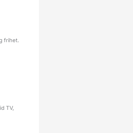
 frihet.
id TV,