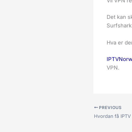
Vil VPN r
Det kan s
Surfshark,
Hva er de
IPTVNorw
VPN.
PREVIOUS