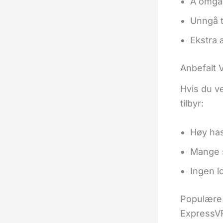
Å omgå 
Unngå t
Ekstra 
Anbefalt 
Hvis du v
tilbyr:
Høy has
Mange s
Ingen l
Populære 
ExpressV