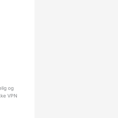
elig og
ikke VPN