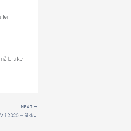
ller
u må bruke
NEXT
Beste VPN for IPTV i 2025 – Sikker og rask streaming