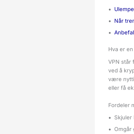
Ulempe
Når tre
Anbefal
Hva er e
VPN står f
ved å kry
være nytt
eller få e
Fordeler 
Skjuler
Omgår g