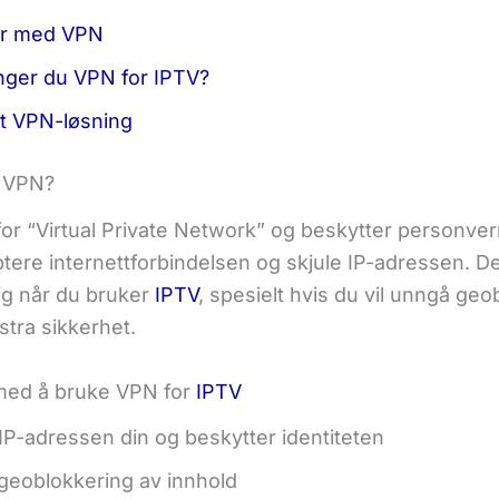
r med VPN
nger du VPN for IPTV?
t VPN-løsning
n VPN?
or “Virtual Private Network” og beskytter personvern
ptere internettforbindelsen og skjule IP-adressen. D
ig når du bruker
IPTV
, spesielt hvis du vil unngå geo
kstra sikkerhet.
med å bruke VPN for
IPTV
 IP-adressen din og beskytter identiteten
eoblokkering av innhold