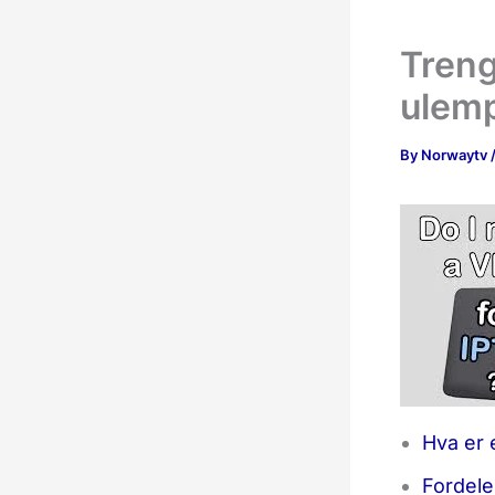
Treng
ulemp
By
Norwaytv
Hva er
Fordele