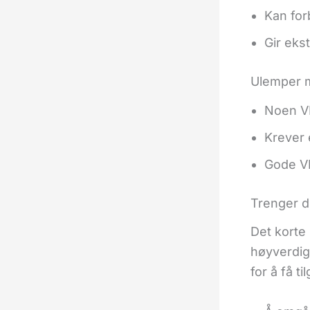
Kan for
Gir eks
Ulemper 
Noen VP
Krever 
Gode VP
Trenger 
Det korte 
høyverdig
for å få t