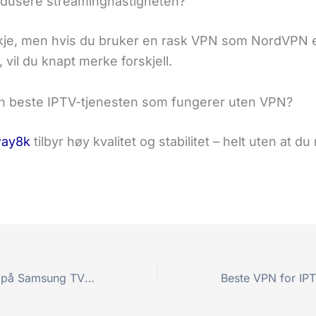
edusere streaminghastigheten?
kje, men hvis du bruker en rask VPN som NordVPN e
 vil du knapt merke forskjell.
n beste IPTV-tjenesten som fungerer uten VPN?
ay8k
tilbyr høy kvalitet og stabilitet – helt uten at d
Hvordan få IPTV på Samsung TV – Enkel guide (2025)