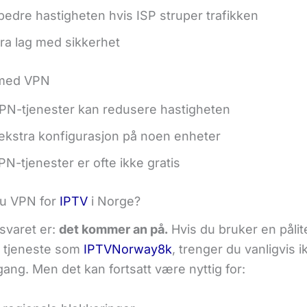
bedre hastigheten hvis ISP struper trafikken
tra lag med sikkerhet
med VPN
N-tjenester kan redusere hastigheten
ekstra konfigurasjon på noen enheter
N-tjenester er ofte ikke gratis
du VPN for
IPTV
i Norge?
svaret er:
det kommer an på.
Hvis du bruker en pålit
 tjeneste som
IPTVNorway8k
, trenger du vanligvis 
ilgang. Men det kan fortsatt være nyttig for: