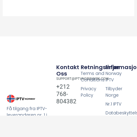
Kontakt
Retningslinjer
Informasj
Oss
Terms and
Norway
SUPPORT@IPTVNORWAY8K.COM
Conditions
IPTV
+212
Privacy
Tilbyder
768-
Policy
Norge
804382
Nr.1 IPTV
Få tilgang fra IPTV-
Databeskyttel
leverandøren nr. 1 i
Norge.
IPTV
Smarters
Fire Tv Stick