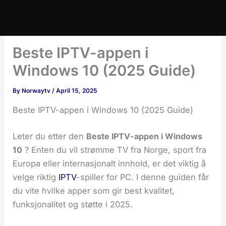
Beste IPTV-appen i
Windows 10 (2025 Guide)
By
Norwaytv
/
April 15, 2025
Beste IPTV-appen i Windows 10 (2025 Guide)
Leter du etter den
Beste IPTV-appen i Windows
10
? Enten du vil strømme TV fra Norge, sport fra
Europa eller internasjonalt innhold, er det viktig å
velge riktig
IPTV
-spiller for PC. I denne guiden får
du vite hvilke apper som gir best kvalitet,
funksjonalitet og støtte i 2025.